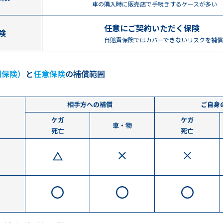
車の購入時に販売店で手続きするケースが多い
任意にご契約いただく保険
険
自賠責保険ではカバーできないリスクを補償
制保険）
と
任意保険
の補償範囲
相手方への補償
ご自身
ケガ
ケガ
車・物
死亡
死亡