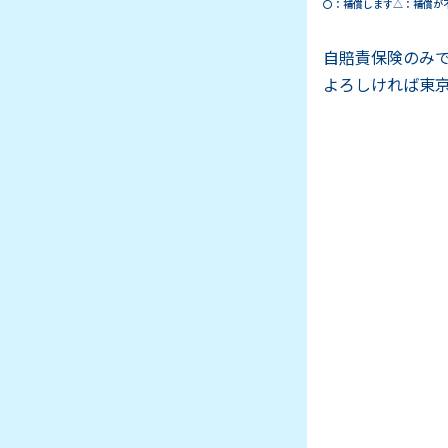
〇
補償します
△
補償が
自賠責保険のみ
よろしければ東