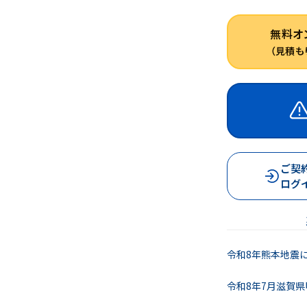
無料オ
（見積も
ご契
ログ
令和8年熊本地震
令和8年7月滋賀