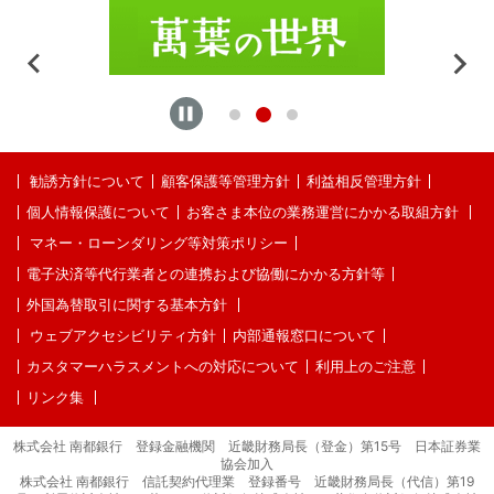
勧誘方針について
顧客保護等管理方針
利益相反管理方針
個人情報保護について
お客さま本位の業務運営にかかる取組方針
マネー・ローンダリング等対策ポリシー
電子決済等代行業者との連携および協働にかかる方針等
外国為替取引に関する基本方針
ウェブアクセシビリティ方針
内部通報窓口について
カスタマーハラスメントへの対応について
利用上のご注意
リンク集
株式会社 南都銀行 登録金融機関 近畿財務局長（登金）第15号 日本証券業
協会加入
株式会社 南都銀行 信託契約代理業 登録番号 近畿財務局長（代信）第19