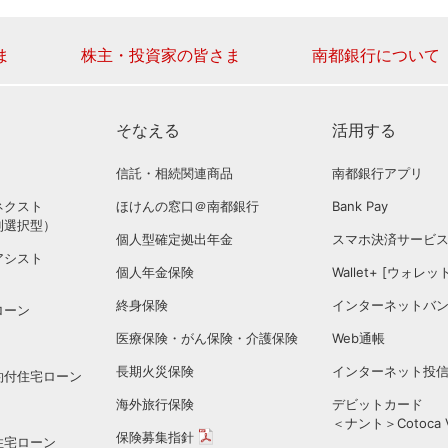
ま
株主・投資家の皆さま
南都銀行について
そなえる
活用する
信託・相続関連商品
南都銀行アプリ
ネクスト
ほけんの窓口＠南都銀行
Bank Pay
利選択型）
個人型確定拠出年金
スマホ決済サービ
アシスト
個人年金保険
Wallet+ [ウォレ
）
終身保険
インターネットバ
ローン
医療保険・がん保険・介護保険
Web通帳
長期火災保険
インターネット投
約付住宅ローン
海外旅行保険
デビットカード
＜ナント＞Cotoca
保険募集指針
PDFを開く
住宅ローン