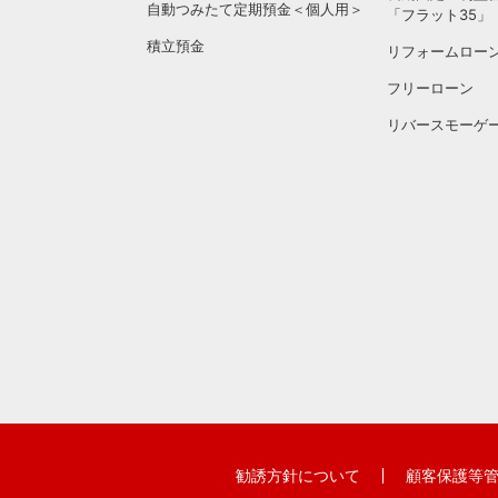
自動つみたて定期預金＜個人用＞
「フラット35」
積立預金
リフォームロー
フリーローン
リバースモーゲ
勧誘方針について
顧客保護等