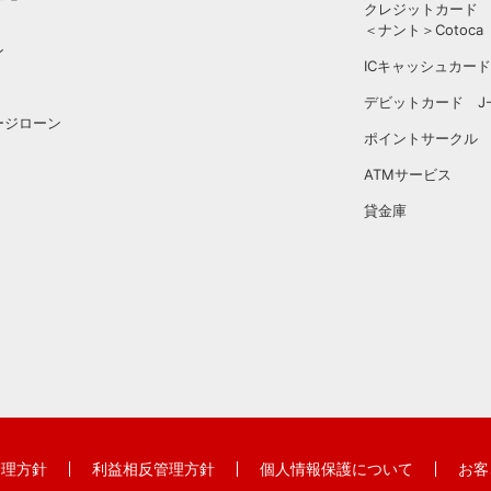
クレジットカード
＜ナント＞Cotoca
ン
ICキャッシュカード
デビットカード J-D
ージローン
ポイントサークル
ATMサービス
貸金庫
管理方針
利益相反管理方針
個人情報保護について
お客