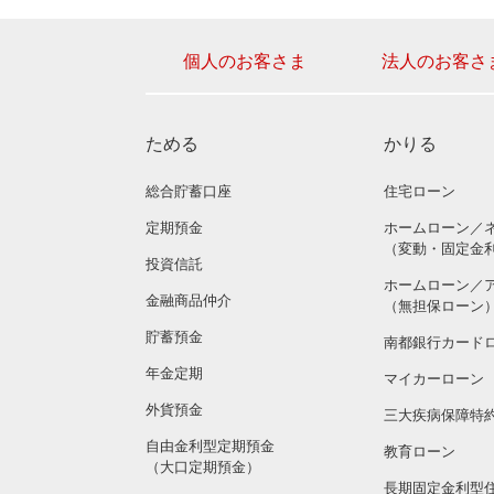
個人のお客さま
法人のお客さ
ためる
かりる
総合貯蓄口座
住宅ローン
定期預金
ホームローン／
（変動・固定金
投資信託
ホームローン／
金融商品仲介
（無担保ローン
貯蓄預金
南都銀行カード
年金定期
マイカーローン
外貨預金
三大疾病保障特
自由金利型定期預金
教育ローン
（大口定期預金）
長期固定金利型