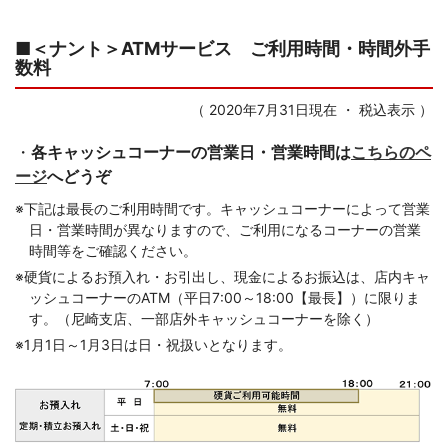
■＜ナント＞ATMサービス ご利用時間・時間外手
数料
（ 2020年7月31日現在 ・ 税込表示 ）
・
各キャッシュコーナーの営業日・営業時間は
こちらのペ
ージ
へどうぞ
コメジルシ
※
下記は最長のご利用時間です。キャッシュコーナーによって営業
日・営業時間が異なりますので、ご利用になるコーナーの営業
時間等をご確認ください。
コメジルシ
※
硬貨によるお預入れ・お引出し、現金によるお振込は、店内キャ
ッシュコーナーのATM（平日7:00～18:00【最長】）に限りま
す。（尼崎支店、一部店外キャッシュコーナーを除く）
コメジルシ
※
1月1日～1月3日は日・祝扱いとなります。