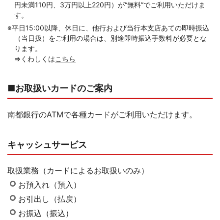
円未満110円、3万円以上220円）が“無料”でご利用いただけま
す。
コメジルシ
※
平日15:00以降、休日に、他行および当行本支店あての即時振込
（当日扱）をご利用の場合は、別途即時振込手数料が必要とな
ります。
⇒くわしくは
こちら
■お取扱いカードのご案内
南都銀行のATMで各種カードがご利用いただけます。
キャッシュサービス
取扱業務（カードによるお取扱いのみ）
お預入れ（預入）
お引出し（払戻）
お振込（振込）