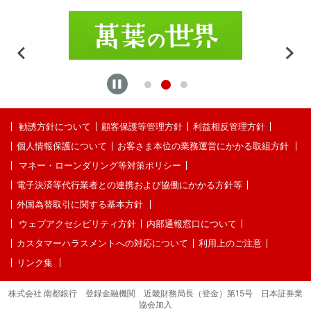
勧誘方針について
顧客保護等管理方針
利益相反管理方針
個人情報保護について
お客さま本位の業務運営にかかる取組方針
マネー・ローンダリング等対策ポリシー
電子決済等代行業者との連携および協働にかかる方針等
外国為替取引に関する基本方針
ウェブアクセシビリティ方針
内部通報窓口について
カスタマーハラスメントへの対応について
利用上のご注意
リンク集
株式会社 南都銀行 登録金融機関 近畿財務局長（登金）第15号 日本証券業
協会加入