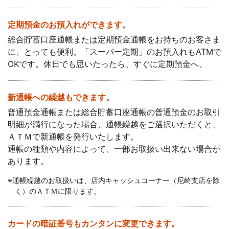
定期預金のお預入れができます。
総合貯蓄口座通帳または定期預金通帳をお持ちのお客さま
に、とっても便利。「スーパー定期」のお預入れもATMで
OKです。休日でも思いたったら、すぐに定期預金へ。
新通帳への繰越もできます。
普通預金通帳または総合貯蓄口座通帳の普通預金のお取引
明細が満行になった場合、通帳繰越をご選択いただくと、
ＡＴＭで新通帳を発行いたします。
通帳の種類や内容によって、一部お取扱い出来ない場合が
あります。
コメジルシ
※
通帳繰越のお取扱いは、店内キャッシュコーナー（尼崎支店を除
く）のＡＴＭに限ります。
カードの暗証番号もカンタンに変更できます。