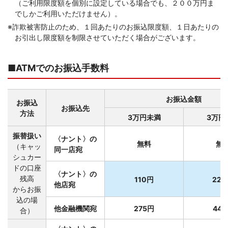
（ご利用限度額を個別に設定している場合でも、２００万円ま
でしかご利用いただけません）。
コメジルシ
※
詐欺被害防止のため、１回あたりのお振込限度額、１日あたりの
お引出し限度額を制限させていただく場合がございます。
■ATMでのお振込手数料
お振込金額
お振込
お振込先
方法
3万円未満
3万円
振替扱い
〈ナント〉の
無料
無
（キャッ
同一店宛
シュカー
ドの口座
〈ナント〉の
残高
110円
22
他店宛
からお振
込の場
他金融機関宛
275円
44
合）