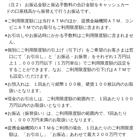
（注２） お振込金額と振込手数料の合計金額をキャッシュカー
ドの口座残高から振替えて行うお振込です。
コメジルシ
※
ご利用限度額には当行ＡＴＭのほか、提携金融機関ＡＴＭ、コン
ビニＡＴＭでのお取引もご利用限度額に含まれます。
コメジルシ
※
お引出しやお振込時にかかる手数料はご利用限度額に含まれませ
ん。
コメジルシ
※
個別にご利用限度額の引上げ（引下げ）をご希望のお客さまは窓
口にて「お引出し」と「お振込・お振替」をそれぞれ１万円以
上１，０００万円以下（１万円単位）でご利用限度額の設定を
することができます。なお、ご利用限度額の引下げはＡＴＭで
も設定いただけます。
コメジルシ
※
お預入れは、１回あたり紙幣１００枚、硬貨１００枚以内のお取
扱いとなります。
コメジルシ
※
現金のお引出しは、ご利用限度額の範囲内で、１回あたり１００
万円以内のお取扱いとなります。
コメジルシ
※
お振込（振替扱い）は、ご利用限度額の範囲内で、1回あたり
１，０００万円未満のお取扱いとなります。
コメジルシ
※
提携金融機関のＡＴＭをご利用の場合、１日あたりのご利用限度
額は、「お引出し」「お振込」あわせて最大２００万円です