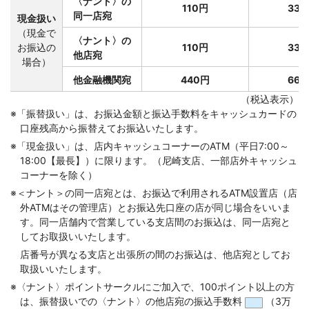
〈ナント〉の
110円
33
同一店宛
現金扱い
（現金で
〈ナント〉の
お振込の
110円
33
他店宛
場合）
他金融機関宛
440円
66
（税込表示）
コメジルシ
※
「振替扱い」は、お振込金額と振込手数料をキャッシュカードの
口座残高から振替えてお振込いたします。
コメジルシ
※
「現金扱い」は、店内キャッシュコーナーのATM（平日7:00～
18:00【最長】）に限ります。（尼崎支店、一部店外キャッシュ
コーナーを除く）
コメジルシ
※
＜ナント＞の同一店宛とは、お振込で利用されるATM設置店（店
外ATMはその管理店）とお振込先口座の店が同じ場合をいいま
す。同一店舗内で営業している支店間のお振込は、同一店宛と
してお取扱いいたします。
店番号が異なる支店と出張所の間のお振込は、他店宛としてお
取扱いいたします。
※〈ナント〉ポイントサークルにご加入で、100ポイント以上の方
は、振替扱いでの〈ナント〉の他店宛の振込手数料
（3万