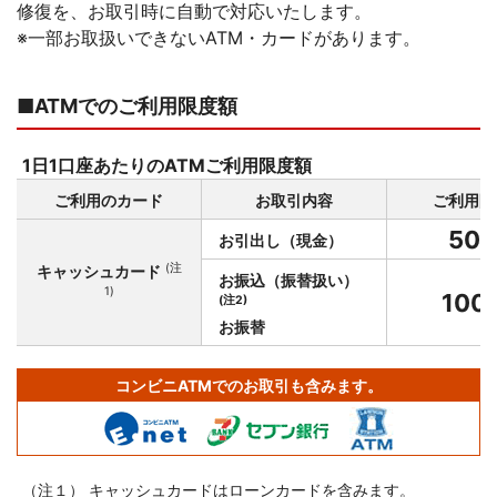
修復を、お取引時に自動で対応いたします。
※
コメジルシ
一部お取扱いできないATM・カードがあります。
■ATMでのご利用限度額
1日1口座あたりのATMご利用限度額
ご利用のカード
お取引内容
ご利用限
50
お引出し
（現金）
万
(注
キャッシュカード
お振込
（振替扱い）
1)
100
(注2)
お振替
コンビニATMでの
お取引も含みます。
（注１） キャッシュカードはローンカードを含みます。