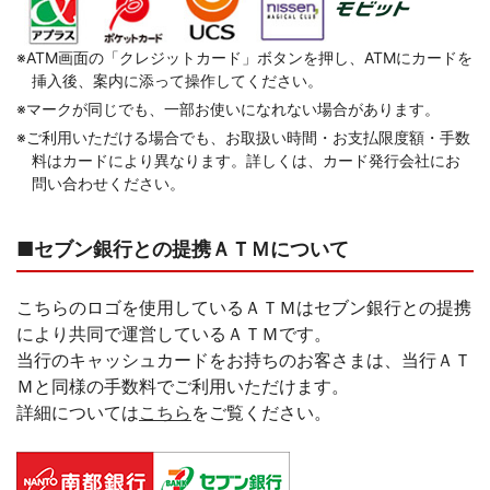
コメジルシ
※
ATM画面の「クレジットカード」ボタンを押し、ATMにカードを
挿入後、案内に添って操作してください。
コメジルシ
※
マークが同じでも、一部お使いになれない場合があります。
コメジルシ
※
ご利用いただける場合でも、お取扱い時間・お支払限度額・手数
料はカードにより異なります。詳しくは、カード発行会社にお
問い合わせください。
■セブン銀行との提携ＡＴＭについて
こちらのロゴを使用しているＡＴＭはセブン銀行との提携
により共同で運営しているＡＴＭです。
当行のキャッシュカードをお持ちのお客さまは、当行ＡＴ
Ｍと同様の手数料でご利用いただけます。
詳細については
こちら
をご覧ください。