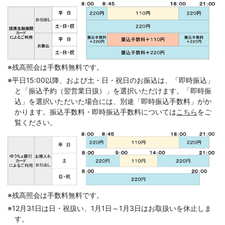
コメジルシ
※
残高照会は手数料無料です。
コメジルシ
※
平日15:00以降、および土・日・祝日のお振込は、「即時振込」
と「振込予約（翌営業日扱）」を選択いただけます。「即時振
込」を選択いただいた場合には、別途「即時振込手数料」がか
かります。振込手数料・即時振込手数料については
こちら
をご
覧ください。
コメジルシ
※
残高照会は手数料無料です。
コメジルシ
※
12月31日は日・祝扱い、1月1日～1月3日はお取扱いを休止しま
す。