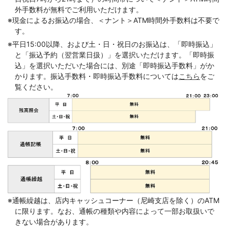
外手数料が無料でご利用いただけます。
コメジルシ
※
現金によるお振込の場合、＜ナント＞ATM時間外手数料は不要で
す。
コメジルシ
※
平日15:00以降、および土・日・祝日のお振込は、「即時振込」
と「振込予約（翌営業日扱）」を選択いただけます。「即時振
込」を選択いただいた場合には、別途「即時振込手数料」がか
かります。振込手数料・即時振込手数料については
こちら
をご
覧ください。
コメジルシ
※
通帳繰越は、店内キャッシュコーナー（尼崎支店を除く）のATM
に限ります。なお、通帳の種類や内容によって一部お取扱いで
きない場合があります。