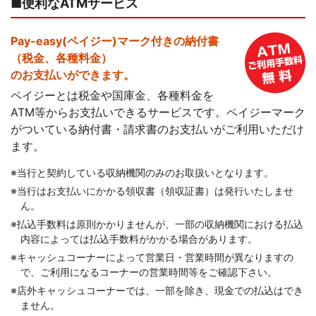
■便利なATMサービス
Pay-easy(ペイジー)マーク付きの納付書
（税金、各種料金）
のお支払いができます。
ペイジーとは税金や国庫金、各種料金を
ATM等からお支払いできるサービスです。ペイジーマーク
がついている納付書・請求書のお支払いがご利用いただけ
ます。
コメジルシ
※
当行と契約している収納機関のみのお取扱いとなります。
コメジルシ
※
当行はお支払いにかかる領収書（領収証書）は発行いたしませ
ん。
コメジルシ
※
払込手数料は原則かかりませんが、一部の収納機関における払込
内容によっては払込手数料がかかる場合があります。
コメジルシ
※
キャッシュコーナーによって営業日・営業時間が異なりますの
で、ご利用になるコーナーの営業時間等をご確認下さい。
コメジルシ
※
店外キャッシュコーナーでは、一部を除き、現金での払込はでき
ません。