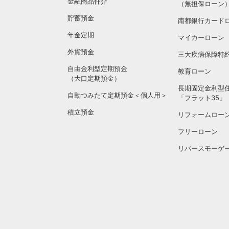
金融商品仲介
（無担保ローン
貯蓄預金
南都銀行カード
年金定期
マイカーローン
外貨預金
三大疾病保障特
自由金利型定期預金
教育ローン
（大口定期預金）
長期固定金利型
自動つみたて定期預金＜個人用＞
「フラット35」
積立預金
リフォームロー
フリーローン
リバースモーゲ