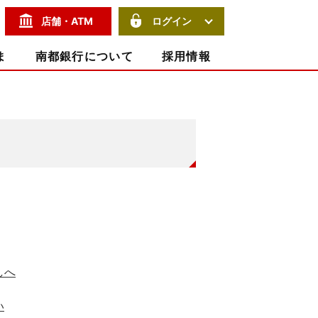
サイト内検索
店舗・ATM
ログイン
ま
南都銀行について
採用情報
しへ
い