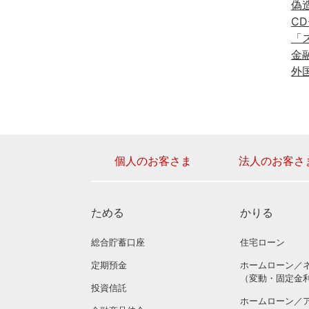
偽
C
「
金
外
個人のお客さま
法人のお客さ
ためる
かりる
総合貯蓄口座
住宅ローン
定期預金
ホームローン／
（変動・固定金
投資信託
ホームローン／