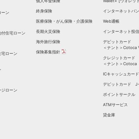
個人年金保険
Wallet+ [ウォレ
）
終身保険
インターネットバ
ローン
医療保険・がん保険・介護保険
Web通帳
長期火災保険
インターネット投
約付住宅ローン
海外旅行保険
デビットカード
＜ナント＞Cotoca
保険募集指針
PDFを開く
住宅ローン
クレジットカード
＜ナント＞Cotoca
ン
ICキャッシュカード
デビットカード J-D
ージローン
ポイントサークル
ATMサービス
貸金庫