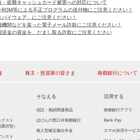
造・盗難キャッシュカード被害への対応について
D-ROM等による不正プログラムの送付物にご注意ください！
スパイウェア」にご注意ください！
融機関などを装った電子メール詐欺にご注意ください！
国送金の資金を、だまし取る詐欺にご注意ください
ま
株主・投資家の皆さま
南都銀行について
そなえる
活用する
信託・相続関連商品
南都銀行アプリ
ネクスト
ほけんの窓口＠南都銀行
Bank Pay
利選択型）
個人型確定拠出年金
スマホ決済サービ
アシスト