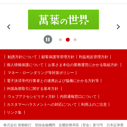
勧誘方針について
顧客保護等管理方針
利益相反管理方針
個人情報保護について
お客さま本位の業務運営にかかる取組方針
マネー・ローンダリング等対策ポリシー
電子決済等代行業者との連携および協働にかかる方針等
外国為替取引に関する基本方針
ウェブアクセシビリティ方針
内部通報窓口について
カスタマーハラスメントへの対応について
利用上のご注意
リンク集
株式会社 南都銀行 登録金融機関 近畿財務局長（登金）第15号 日本証券業